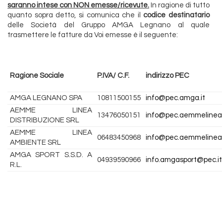
saranno intese con NON emesse/ricevute.
In ragione di tutto
quanto sopra detto, si comunica che il
codice destinatario
delle Società del Gruppo AMGA Legnano al quale
trasmettere le fatture da Voi emesse è il seguente:
Ragione Sociale
P.IVA/ C.F.
indirizzo PEC
AMGA LEGNANO SPA
10811500155
info@pec.amga.it
AEMME LINEA
13476050151
info@pec.aemmelineadi
DISTRIBUZIONE SRL
AEMME LINEA
06483450968
info@pec.aemmelinea
AMBIENTE SRL
AMGA SPORT S.S.D. A
04939590966
info.amgasport@pec.it
R.L.