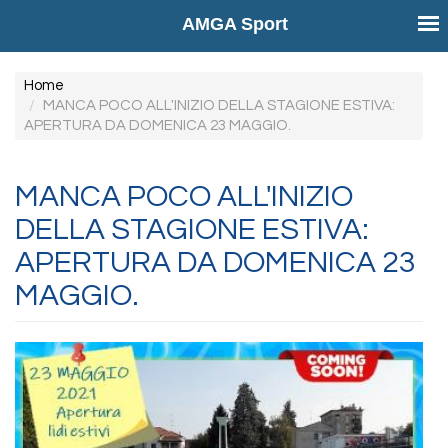
AMGA Sport
Salta
Home
al
MANCA POCO ALL'INIZIO DELLA STAGIONE ESTIVA:
APERTURA DA DOMENICA 23 MAGGIO.
contenuto
principale
MANCA POCO ALL'INIZIO
DELLA STAGIONE ESTIVA:
APERTURA DA DOMENICA 23
MAGGIO.