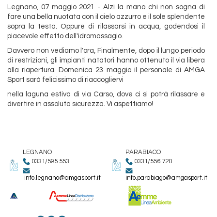
Legnano, 07 maggio 2021 - Alzi la mano chi non sogna di
fare una bella nuotata con il cielo azzurro e il sole splendente
sopra la testa. Oppure di rilassarsi in acqua, godendosi il
piacevole effetto dell'idromassagio.
Davvero non vediamo l'ora, Finalmente, dopo il lungo periodo
di restrizioni, gli impianti natatori hanno ottenuto il via libera
alla riapertura. Domenica 23 maggio il personale di AMGA
Sport sarà felicissimo di riaccogliervi
nella laguna estiva di via Carso, dove ci si potrà rilassare e
divertire in assoluta sicurezza. Vi aspettiamo!
LEGNANO
PARABIACO
0331/595.553
0331/556.720
info.legnano@amgasport.it
info.parabiago@amgasport.it