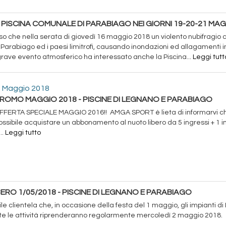
PISCINA COMUNALE DI PARABIAGO NEI GIORNI 19-20-21 MAG
 che nella serata di giovedì 16 maggio 2018 un violento nubifragio c
Parabiago ed i paesi limitrofi, causando inondazioni ed allagamenti in 
grave evento atmosferico ha interessato anche la Piscina...
Leggi tutt
 Maggio 2018
ROMO MAGGIO 2018 - PISCINE DI LEGNANO E PARABIAGO
FFERTA SPECIALE MAGGIO 2016!! AMGA SPORT è lieta di informarvi che
ossibile acquistare un abbonamento al nuoto libero da 5 ingressi + 1 i
..
Leggi tutto
ERO 1/05/2018 - PISCINE DI LEGNANO E PARABIAGO
le clientela che, in occasione della festa del 1 maggio, gli impianti 
tte le attività riprenderanno regolarmente mercoledì 2 maggio 2018.