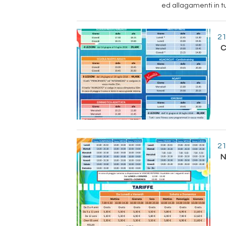
ed allagamenti in tu
21
C
21
N