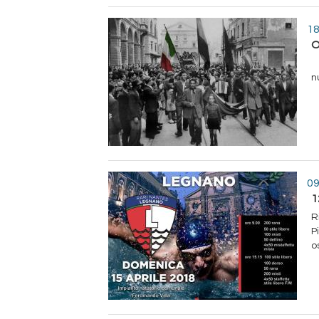
18
O
S
n
09
1
R
P
o