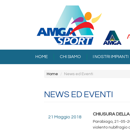
Salta
al
contenuto
principale
HOME
CHI SIAMO
I NOSTRI IMPIANTI
Home
News ed Eventi
NEWS ED EVENTI
CHIUSURA DELLA 
21 Maggio 2018
Parabiago, 21-05-2
violento nubifragio 