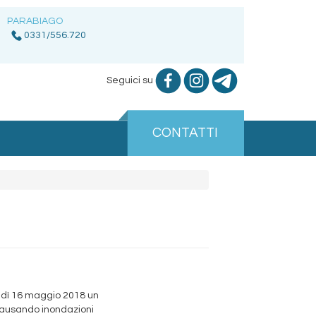
PARABIAGO
0331/556.720
Seguici su
CONTATTI
edì 16 maggio 2018 un
, causando inondazioni