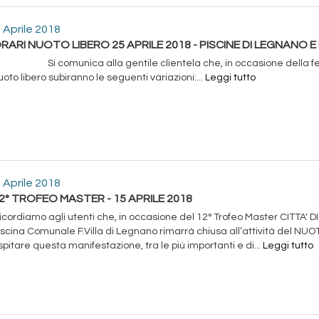
 Aprile 2018
RARI NUOTO LIBERO 25 APRILE 2018 - PISCINE DI LEGNANO 
i comunica alla gentile clientela che, in occasione della festa de
uoto libero subiranno le seguenti variazioni:...
Leggi tutto
 Aprile 2018
2° TROFEO MASTER - 15 APRILE 2018
icordiamo agli utenti che, in occasione del 12° Trofeo Master CITTA' 
iscina Comunale F.Villa di Legnano rimarrà chiusa all’attività del NU
spitare questa manifestazione, tra le più importanti e di...
Leggi tutto