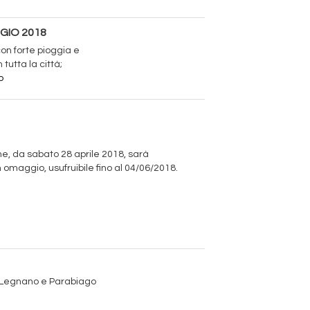
GIO 2018
on forte pioggia e
tutta la città;
o
, da sabato 28 aprile 2018, sarà
n omaggio, usufruibile fino al 04/06/2018.
di Legnano e Parabiago