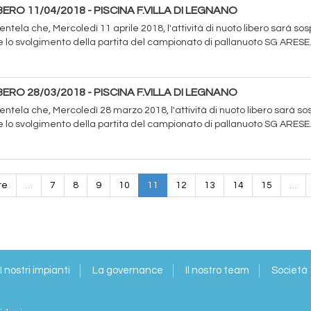
ERO 11/04/2018 - PISCINA F.VILLA DI LEGNANO
lientela che, Mercoledì 11 aprile 2018, l'attività di nuoto libero sarà so
 lo svolgimento della partita del campionato di pallanuoto SG ARESE. 
ERO 28/03/2018 - PISCINA F.VILLA DI LEGNANO
lientela che, Mercoledì 28 marzo 2018, l'attività di nuoto libero sarà s
 lo svolgimento della partita del campionato di pallanuoto SG ARESE. 
te
…
7
8
9
10
11
12
13
14
15
…
I nostri impianti
La governance
Il nostro team
Società